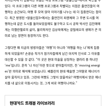
있다. 이 프로그램이 다른 여행 프로그램과 차별되는 지점은 출연진들이 여
행하는 순간보다, 여행 후 모여 앉아 이야기를 나누는 데 더 집중한다는 점이
다. 최근 방영된 <알쓸신잡3>에서는 출연진이 피렌체와 그 주변 도시를 여
행하는데 같은 도시를 돌아보았음에도 불구하고 도시 공학 박사인 김진애에
게는 미켈란젤로의 삶이, 물리학자인 김상욱에게는 갈릴레오의 생애가 큰 의
미로 남는 장면이 등장하기도 한다.
그렇다면 왜 지금의 방랑자들은 ‘여행’이 아니라 ‘여행을 하는 나’에게 집중
하게 되었을까? 손광승 작가가 참가자들에게 남긴 마지막 인사로 그 이유를
대신할 수 있을 것 같다. “이 곳은 현대 미술을 상징하는 갤러리 중 하나인
‘me’입니다. 흔히 ‘나 자신’이란 뜻으로 받아들이지만, 전 ‘moving energi
es’란 의미로 해석해 보았습니다. 베를린의 현대 예술엔 그야말로 에너지가
살아 움직이고 있죠. 그런데 여행도 그렇지 않을까요? 여행지에서 얻은 에너
지를 내 삶으로 이동시키는 것, 그게 바로 여행이니까요.”
현대카드 트래블 라이브러리