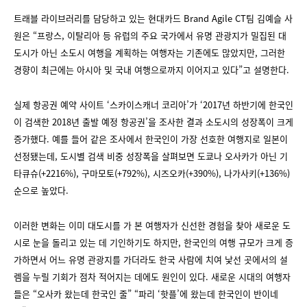
트래블 라이브러리를 담당하고 있는 현대카드 Brand Agile CT팀 김예슬 사
원은 “프랑스, 이탈리아 등 유럽의 주요 국가에서 유명 관광지가 밀집된 대
도시가 아닌 소도시 여행을 계획하는 여행자는 기존에도 많았지만, 그러한
경향이 최근에는 아시아 및 국내 여행으로까지 이어지고 있다”고 설명한다.
실제 항공권 예약 사이트 ‘스카이스캐너 코리아’가 ‘2017년 하반기에 한국인
이 검색한 2018년 출발 예정 항공권’을 조사한 결과 소도시의 성장폭이 크게
증가했다. 예를 들어 같은 조사에서 한국인이 가장 선호한 여행지로 일본이
선정됐는데, 도시별 검색 비중 성장폭을 살펴보면 도쿄나 오사카가 아닌 기
타큐슈(+2216%), 구마모토(+792%), 시즈오카(+390%), 나가사키(+136%)
순으로 높았다.
이러한 변화는 이미 대도시를 가 본 여행자가 신선한 경험을 찾아 새로운 도
시로 눈을 돌리고 있는 데 기인하기도 하지만, 한국인의 여행 규모가 크게 증
가하면서 어느 유명 관광지를 가더라도 한국 사람에 치여 낯선 곳에서의 설
렘을 누릴 기회가 점차 적어지는 데에도 원인이 있다. 새로운 시대의 여행자
들은 “오사카 왔는데 한국인 줄” “파리 ‘핫플’에 왔는데 한국인이 반이네