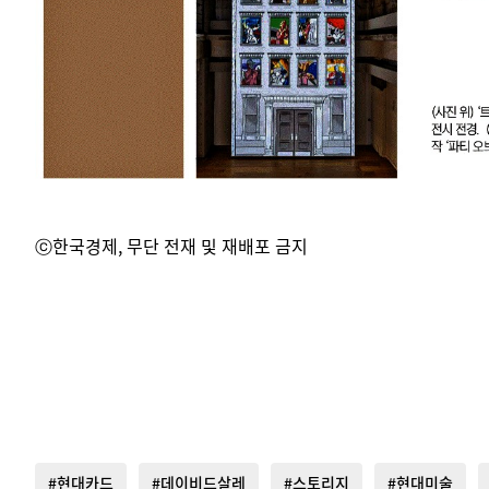
ⓒ한국경제, 무단 전재 및 재배포 금지
#현대카드
#데이비드살레
#스토리지
#현대미술