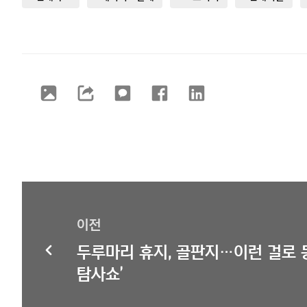
이전
두루마리 휴지, 골판지…이런 걸로 
탐사쇼’