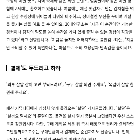
모양의 제철 굿즈, 지역 축제와 같은 제철 콘텐츠, 벚꽃놀이와 같은 제철 경
험에 Z세대는 환호하고 있습니다. 여름에는 제철 햇감자로 만든 감자칩을 먹
고 한강 수영장에 뛰어들며 더위와 마주하고, 장마철엔 우산을 꾸미며 계절
을 즐기는 삶을 예로 들 수 있어요. 20대연구소는 "지금 이 순간에만 가능한
경험이나 감각의 밀도를 높여 순간을 가치 있게 즐길 수 있는 경험이 각광받
고 있다"라고 설명합니다. '지금을 놓치면 어쩌지?'라는 불안감보다는, '지금
만 소비할 수 있어 특별하다'는 마음으로 소비 효용감과 만족감을 높이세요.
'결제'도 두드리고 하라
'외투 살말 같이 고민 부탁드려요', '구두 살말 의견 주세요', '목걸이 살말 참
견해 주세요'.
패션 커뮤니티에서 심심치 않게 올라오는 '살말' 게시글들입니다. '살말'은
'살까요 말까요'의 준말이죠. 물건을 살지 말지 충분히 고민했다면 우선 스스
로를 칭찬합시다. 다만, 구매 계획을 세운 뒤 즉시 매장으로 달려가 결제하면
그만일까요? 고수는 구매만큼이나 결제하는 순간까지도 신중합니다. 언제,
무엇으로, 어떻게 살지까지 꼼꼼하게 따져야 하니까요.