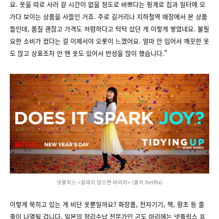
요. 옷을 따로 사러 갈 시간이 없을 정도로 바쁘다는 핑계로 집과 일터에 오
가다 보이는 상품을 사들인 거죠. 주로 길거리나 지하철역 매장에서 본 상품
들인데, 품질 괜찮고 가격도 저렴하다고 턱턱 샀던 게 이렇게 쌓였네요. 불필
요한 소비가 컸다는 걸 이제서야 오롯이 느꼈어요. 얼마 안 입어서 깨끗한 옷
도 많고 상표조차 안 뗀 옷도 있어서 반성을 많이 했습니다."
넷플릭스 <설레지 않으면 버려라> (출처 Netflix)
이렇게 묵히고 있는 게 비단 옷뿐일까요? 화장품, 전자기기, 책, 향초 등 줄
줄이 나열될 겁니다. 일본의 정리수납 전문가인 곤도 마리에는 넷플릭스 프