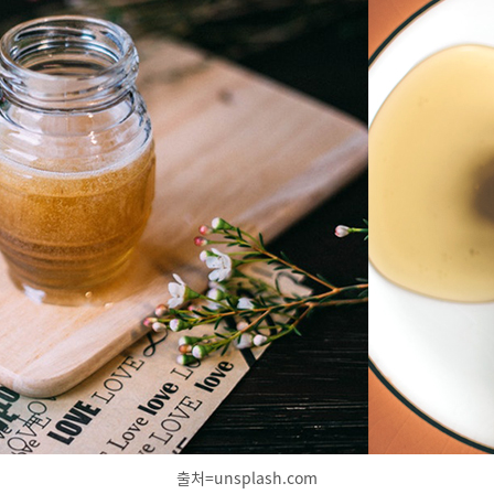
출처=unsplash.com