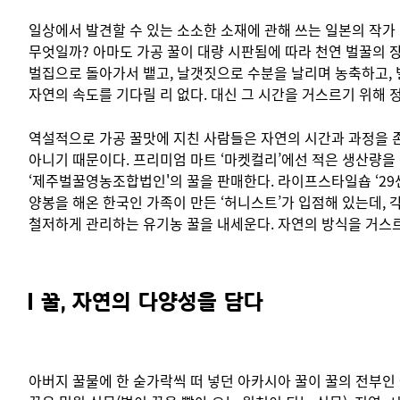
일상에서 발견할 수 있는 소소한 소재에 관해 쓰는 일본의 작가 
무엇일까? 아마도 가공 꿀이 대량 시판됨에 따라 천연 벌꿀의 
벌집으로 돌아가서 뱉고, 날갯짓으로 수분을 날리며 농축하고, 
자연의 속도를 기다릴 리 없다. 대신 그 시간을 거스르기 위해 정
역설적으로 가공 꿀맛에 지친 사람들은 자연의 시간과 과정을 존중
아니기 때문이다. 프리미엄 마트 ‘마켓컬리’에선 적은 생산량을
‘제주벌꿀영농조합법인'의 꿀을 판매한다. 라이프스타일숍 ‘29센치
양봉을 해온 한국인 가족이 만든 ‘허니스트’가 입점해 있는데, 
철저하게 관리하는 유기농 꿀을 내세운다. 자연의 방식을 거스르
꿀, 자연의 다양성을 담다
아버지 꿀물에 한 숟가락씩 떠 넣던 아카시아 꿀이 꿀의 전부인 