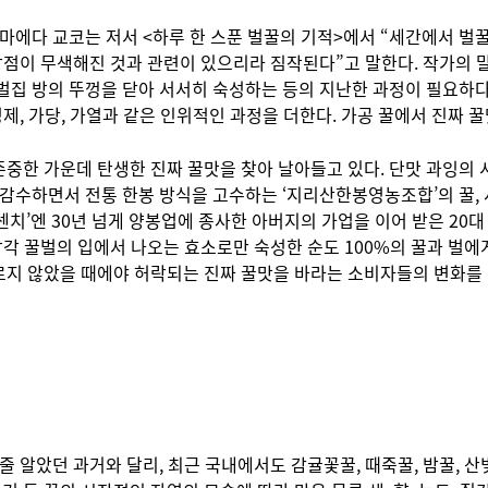
마에다 교코는 저서 <하루 한 스푼 벌꿀의 기적>에서 “세간에서 벌
장점이 무색해진 것과 관련이 있으리라 짐작된다”고 말한다. 작가의 
벌집 방의 뚜껑을 닫아 서서히 숙성하는 등의 지난한 과정이 필요하다
제, 가당, 가열과 같은 인위적인 과정을 더한다. 가공 꿀에서 진짜 꿀
한 가운데 탄생한 진짜 꿀맛을 찾아 날아들고 있다. 단맛 과잉의 시
 감수하면서 전통 한봉 방식을 고수하는 ‘지리산한봉영농조합’의 꿀,
’엔 30년 넘게 양봉업에 종사한 아버지의 가업을 이어 받은 20대 청
각각 꿀벌의 입에서 나오는 효소로만 숙성한 순도 100%의 꿀과 벌에
지 않았을 때에야 허락되는 진짜 꿀맛을 바라는 소비자들의 변화를 
줄 알았던 과거와 달리, 최근 국내에서도 감귤꽃꿀, 때죽꿀, 밤꿀, 