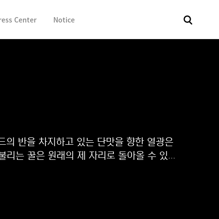
ress Center
Notice
전체
보도자료
Fact & Check
Image Library
In 
 월드의 반을 차지하고 있는 단맛을 향한 열광은
는 꿀은 원래의 제 자리로 돌아올 수 있...