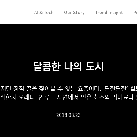
컨텐츠 바로가기
AI & Tech
Our Story
Trend Insight
P
달콤한 나의 도시
나지만 정작 꿀을 찾아볼 수 없는 요즘이다. ‘단짠단짠’
식한지 오래다. 인류가 자연에서 얻은 최초의 감미료라 불리
2018.08.23