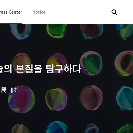
ress Center
Notice
전체
보도자료
Fact & Check
Image Library
In 
술의 본질을 탐구하다
’ 展 개최