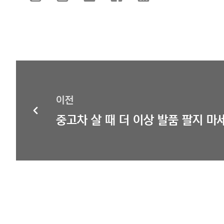
이전
중고차 살 때 더 이상 발품 팔지 마