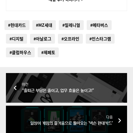
#현대카드
#MZ세대
#밀레니얼
#메타버스
#디지털
#아날로그
#오프라인
#인스타그램
#클럽하우스
#제페토
이전
“출퇴근 부담은 줄이고, 업무 효율은 높이고!”
다음
일상이 게임의 즐거움으로 돌아오는 '넥슨 현대카드'