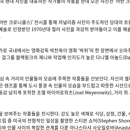
 현대 사진을 대표하는 작가들의 작품을 한데 모은 사진전 ‘어반 크로니클
어반 크로니클스)’ 전시를 통해 저널리즘 사진이 주도하던 당대의 
예술로 인정받던 1970년대 컬러 사진을 과감히 받아들이고 이를 예
.
 국내에서는 영화감독 박찬욱이 영화 ‘박쥐’의 한 장면에서 오마주한 작가
그룹 블랙핑크의 제니와 작업해 인지도가 높은 다니엘 아놀드(Danie
심 속 거리의 인물들의 모습에 주목한 작품들을 선보인다. 자신의 셀피(
 잃은 렌즈를 통해 도시 풍경 속 인물의 모습을 부드럽고 따뜻한 시선으로 
넘치게 포착한 조엘 마이어로위츠(Joel Meyerowitz), 거리 위 
보여주는 작품들을 전시한다. 강도 높은 색채로 식당, 상점, 건물, 
로드 트립 중 미국의 전형적인 일상을 촬영한 스티븐 쇼어(Stephen S
인물 사이의 복잡한 관계를 다룬 아나스타샤 사모일로바(Anastasia