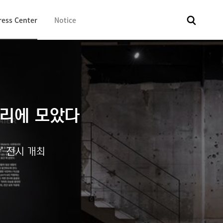
ress Center
Notice
전체
보도자료
Fact & Check
Image Library
In 
자리에 모았다
hy’ 전시 개최