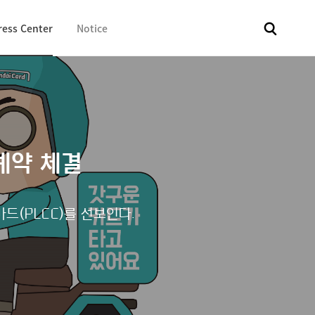
ress Center
Notice
전체
보도자료
Fact & Check
Image Library
In 
계약 체결
드(PLCC)를 선보인다.