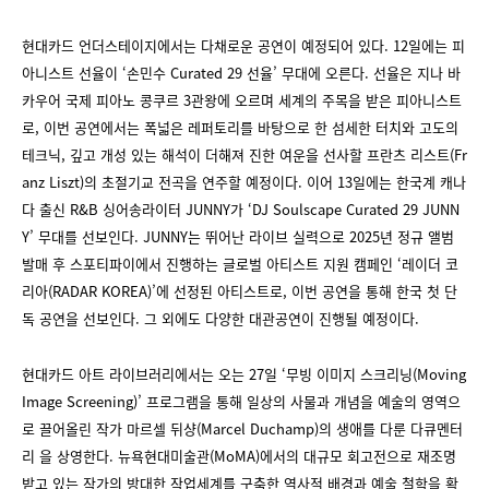
현대카드 언더스테이지에서는 다채로운 공연이 예정되어 있다. 12일에는 피
아니스트 선율이 ‘손민수 Curated 29 선율’ 무대에 오른다. 선율은 지나 바
카우어 국제 피아노 콩쿠르 3관왕에 오르며 세계의 주목을 받은 피아니스트
로, 이번 공연에서는 폭넓은 레퍼토리를 바탕으로 한 섬세한 터치와 고도의
테크닉, 깊고 개성 있는 해석이 더해져 진한 여운을 선사할 프란츠 리스트(Fr
anz Liszt)의 초절기교 전곡을 연주할 예정이다. 이어 13일에는 한국계 캐나
다 출신 R&B 싱어송라이터 JUNNY가 ‘DJ Soulscape Curated 29 JUNN
Y’ 무대를 선보인다. JUNNY는 뛰어난 라이브 실력으로 2025년 정규 앨범
발매 후 스포티파이에서 진행하는 글로벌 아티스트 지원 캠페인 ‘레이더 코
리아(RADAR KOREA)’에 선정된 아티스트로, 이번 공연을 통해 한국 첫 단
독 공연을 선보인다. 그 외에도 다양한 대관공연이 진행될 예정이다.
현대카드 아트 라이브러리에서는 오는 27일 ‘무빙 이미지 스크리닝(Moving
Image Screening)’ 프로그램을 통해 일상의 사물과 개념을 예술의 영역으
로 끌어올린 작가 마르셀 뒤샹(Marcel Duchamp)의 생애를 다룬 다큐멘터
리 을 상영한다. 뉴욕현대미술관(MoMA)에서의 대규모 회고전으로 재조명
받고 있는 작가의 방대한 작업세계를 구축한 역사적 배경과 예술 철학을 확