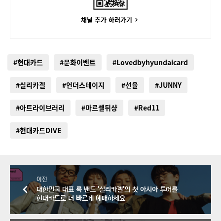
채널 추가 하러가기
#현대카드
#문화이벤트
#Lovedbyhyundaicard
#실리카겔
#언더스테이지
#선율
#JUNNY
#아트라이브러리
#마르셀뒤샹
#Red11
#현대카드DIVE
이전
대한민국 대표 록 밴드 '실리카겔'의 첫 아시아 투어를
현대카드로 더 빠르게 예매하세요