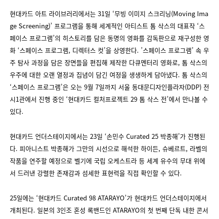
현대카드 아트 라이브러리에서는 31일 ‘무빙 이미지 스크리닝(Moving Ima
ge Screening)’ 프로그램을 통해 세계적인 아티스트 톰 삭스의 대표작 ‘스
페이스 프로그램’의 히스토리를 담은 동명의 영화를 감독판으로 재구성한 영
화 ‘스페이스 프로그램, 디렉터스 컷’을 상영한다. ’스페이스 프로그램’ 속 우
주 탐사 과정을 담은 장면들을 편집해 제작한 다큐멘터리 영화로, 톰 삭스의
우주에 대한 오랜 열정과 집념이 담긴 여정을 생생하게 담아냈다. 톰 삭스의
‘스페이스 프로그램’은 오는 9월 7일까지 서울 동대문디자인플라자(DDP) 전
시1관에서 진행 중인 ‘현대카드 컬처프로젝트 29 톰 삭스 전’에서 만나볼 수
있다.
현대카드 언더스테이지에서는 23일 ‘손민수 Curated 25 박종해’가 진행된
다. 피아니스트 박종해가 그만의 시선으로 해석한 하이든, 슈베르트, 라벨의
작품을 연주할 예정으로 벨기에 국립 오케스트라 등 세계 유수의 무대 위에
서 드러낸 강렬한 존재감과 섬세한 표현력을 직접 확인할 수 있다.
25일에는 ‘현대카드 Curated 98 ATARAYO’가 현대카드 언더스테이지에서
개최된다. 일본의 3인조 혼성 록밴드인 ATARAYO의 첫 번째 단독 내한 콘서