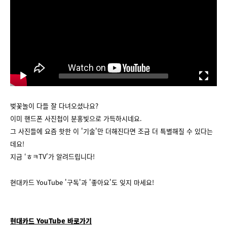
d
e
o
P
l
a
y
00:00
03:50
e
r
벚꽃놀이 다들 잘 다녀오셨나요?
이미 핸드폰 사진첩이 분홍빛으로 가득하시네요.
그 사진들에 요즘 핫한 이 '기술'만 더해진다면 조금 더 특별해질 수 있다는
데요!
지금 ‘ㅎㅋTV’가 알려드립니다!
현대카드 YouTube '구독'과 '좋아요'도 잊지 마세요!
현대카드 YouTube 바로가기