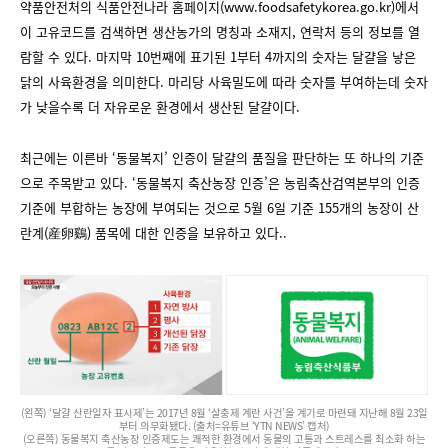
약품안전처의 식품안전나라 홈페이지(www.foodsafetykorea.go.kr)에서
이 고유코드를 검색하면 생산농가의 명칭과 소재지, 연락처 등의 정보를 열
람할 수 있다. 마지막 10번째에 표기된 1부터 4까지의 숫자는 달걀을 낳은
닭의 사육환경을 의미한다. 마리당 사육밀도에 따라 숫자를 부여하는데 숫자
가 낮을수록 더 자유로운 환경에서 생산된 달걀이다.
최근에는 이른바 ‘동물복지’ 인증이 달걀의 품질을 판단하는 또 하나의 기준
으로 주목받고 있다. ‘동물복지 축산농장 인증’은 농림축산검역본부의 인증
기준에 부합하는 농장에 부여되는 것으로 5월 6일 기준 155개의 농장이 산
란계(産卵鷄) 품목에 대한 인증을 보유하고 있다..
(왼쪽) ‘달걀 산란일자 표시제’는 2017년 8월 ‘살충제 계란 사건’을 계기로 마련돼 지난해 8월 23일
부터 의무화됐다. (출처=유튜브 ‘YTN NEWS’ 캡처)
(오른쪽) 동물복지 축산농장 인증제도는 쾌적한 환경에서 동물의 고통과 스트레스를 최소화 하는