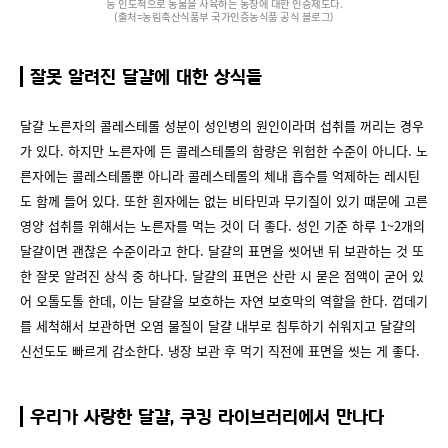
등 인도적으로 동물을 사육하는 농장에 대한 인증제도다.
(출처=농림축산식품부 국가인증농식품 공식 블로그)
잘못 알려진 달걀에 대한 상식들
달걀 노른자의 콜레스테롤 성분이 성인병의 원인이라며 섭취를 꺼리는 경우
가 있다. 하지만 노른자에 든 콜레스테롤의 함량은 위험한 수준이 아니다. 노
른자에는 콜레스테롤뿐 아니라 콜레스테롤의 체내 흡수를 억제하는 레시틴
도 함께 들어 있다. 또한 흰자에는 없는 비타민과 무기질이 있기 때문에 고른
영양 섭취를 위해서는 노른자를 먹는 것이 더 좋다. 성인 기준 하루 1~2개의
달걀이면 괜찮은 수준이라고 한다. 달걀의 표면을 씻어낸 뒤 보관하는 것 또
한 잘못 알려진 상식 중 하나다. 달걀의 표면은 산란 시 묻은 점액이 굳어 있
어 오톨도톨 한데, 이는 달걀을 보호하는 자연 보호막의 역할을 한다. 껍데기
를 세척해서 보관하면 오염 물질이 달걀 내부로 침투하기 쉬워지고 달걀의
신선도도 빠르게 감소한다. 냉장 보관 후 먹기 직전에 표면을 씻는 게 좋다.
우리가 사랑한 달걀, 쿠킹 라이브러리에서 만나다