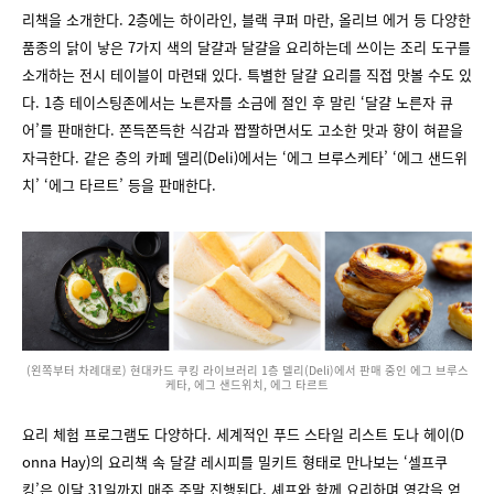
리책을 소개한다. 2층에는 하이라인, 블랙 쿠퍼 마란, 올리브 에거 등 다양한
품종의 닭이 낳은 7가지 색의 달걀과 달걀을 요리하는데 쓰이는 조리 도구를
소개하는 전시 테이블이 마련돼 있다. 특별한 달걀 요리를 직접 맛볼 수도 있
다. 1층 테이스팅존에서는 노른자를 소금에 절인 후 말린 ‘달걀 노른자 큐
어’를 판매한다. 쫀득쫀득한 식감과 짭짤하면서도 고소한 맛과 향이 혀끝을
자극한다. 같은 층의 카페 델리(Deli)에서는 ‘에그 브루스케타’ ‘에그 샌드위
치’ ‘에그 타르트’ 등을 판매한다.
(왼쪽부터 차례대로) 현대카드 쿠킹 라이브러리 1층 델리(Deli)에서 판매 중인 에그 브루스
케타, 에그 샌드위치, 에그 타르트
요리 체험 프로그램도 다양하다. 세계적인 푸드 스타일 리스트 도나 헤이(D
onna Hay)의 요리책 속 달걀 레시피를 밀키트 형태로 만나보는 ‘셀프쿠
킹’은 이달 31일까지 매주 주말 진행된다. 셰프와 함께 요리하며 영감을 얻