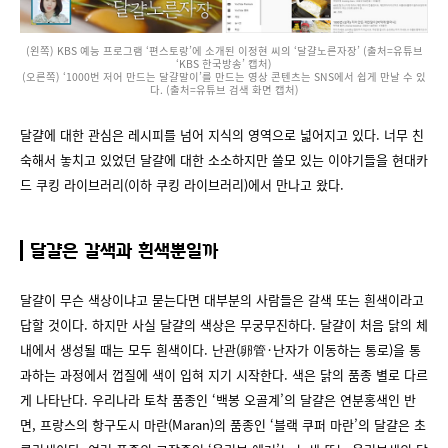
(왼쪽) KBS 예능 프로그램 ‘편스토랑’에 소개된 이정현 씨의 ‘달걀노른자장’ (출처=유튜브
‘KBS 한국방송’ 캡처)
(오른쪽) ‘1000번 저어 만드는 달걀말이’를 만드는 영상 콘텐츠는 SNS에서 쉽게 만날 수 있
다. (출처=유튜브 검색 화면 캡처)
달걀에 대한 관심은 레시피를 넘어 지식의 영역으로 넓어지고 있다. 너무 친
숙해서 놓치고 있었던 달걀에 대한 소소하지만 쓸모 있는 이야기들을 현대카
드 쿠킹 라이브러리(이하 쿠킹 라이브러리)에서 만나고 왔다.
달걀은 갈색과 흰색뿐일까
달걀이 무슨 색상이냐고 묻는다면 대부분의 사람들은 갈색 또는 흰색이라고
답할 것이다. 하지만 사실 달걀의 색상은 무궁무진하다. 달걀이 처음 닭의 체
내에서 생성될 때는 모두 흰색이다. 난관(卵管·난자가 이동하는 통로)을 통
과하는 과정에서 껍질에 색이 입혀 지기 시작한다. 색은 닭의 품종 별로 다르
게 나타난다. 우리나라 토착 품종인 ‘백봉 오골계’의 달걀은 연분홍색인 반
면, 프랑스의 항구도시 마란(Maran)의 품종인 ‘블랙 쿠퍼 마란’의 달걀은 초