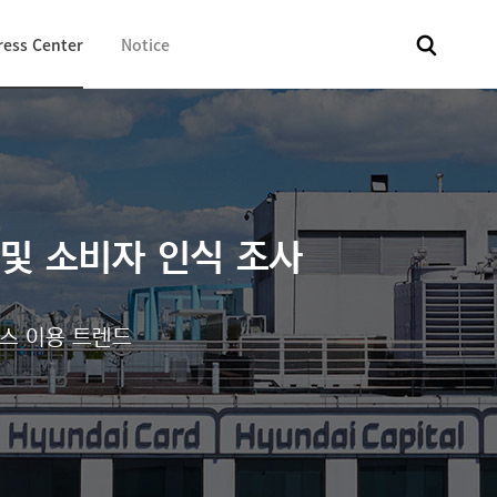
ress Center
Notice
전체
보도자료
Fact & Check
Image Library
In 
및 소비자 인식 조사
비스 이용 트렌드