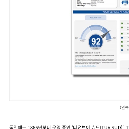
(왼쪽
독일에는 1866년부터 운영 중인 ‘티유브이 슈드(TUV SUD)’