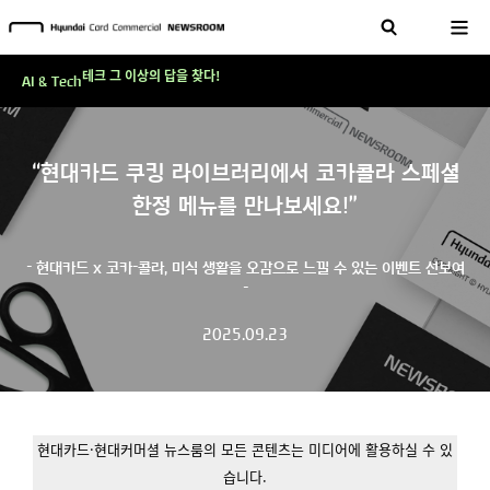
'AI에게도 배운다'…현대카드·현대커머셜이 'AX 시대'에 대응하는 방식
테크 그 이상의 답을 찾다!
AI & Tech
현대카드, 스테이블코인 국제송금 실제 도입 가능한 수준 준비 마쳐
'AI에게도 배운다'…현대카드·현대커머셜이 'AX 시대'에 대응하는 방식
테크 그 이상의 답을 찾다!
“현대카드 쿠킹 라이브러리에서 코카콜라 스페셜
한정 메뉴를 만나보세요!”
- 현대카드 x 코카-콜라, 미식 생활을 오감으로 느낄 수 있는 이벤트 선보여
-
2025.09.23
현대카드·현대커머셜 뉴스룸의 모든 콘텐츠는 미디어에 활용하실 수 있
습니다.