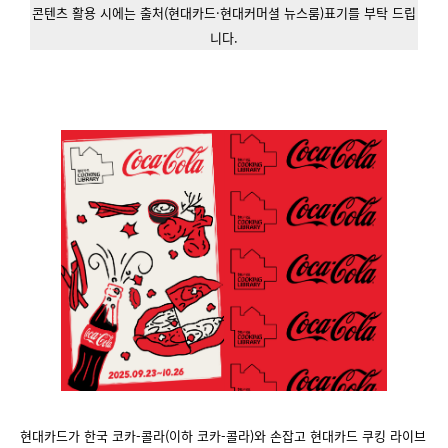
콘텐츠 활용 시에는 출처(현대카드·현대커머셜 뉴스룸)표기를 부탁 드립
니다.
현대카드가 한국 코카-콜라(이하 코카-콜라)와 손잡고 현대카드 쿠킹 라이브