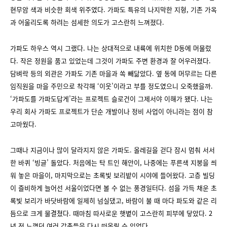
현무암 색과 비슷한 회색 위주였다. 가파도 특유의 나지막한 지형, 기존 가옥
과 어울리도록 하려는 섬세한 의도가 고스란히 느껴졌다.
가파도 하우스 역시 그랬다. 나는 상대적으로 내륙에 위치한 D동에 머물렀
다. 작은 정원을 품고 있었는데 그것이 가파도 주변 환경과 잘 어우러졌다.
담벼락 등의 외관은 가파도 기존 마을과 쏙 빼닮았다. 옆 동에 머무르는 다른
임직원을 마을 주민으로 착각해 ‘이웃’이라고 부를 정도였으니 오죽했을까.
‘가파도를 가파도답게’라는 프로젝트 슬로건이 그제서야 이해가 됐다. 나는
우리 회사 가파도 프로젝트가 단순 개발이나 정비 사업이 아니라는 점이 참
고마웠다.
그때나 지금이나 많이 달라지지 않은 가파도. 올레길을 걷다 잠시 멈춰 서서
한 바퀴 ‘빙글’ 돌았다. 처음에는 탁 트인 해안이, 나중에는 푸른색 지붕을 씌
워 놓은 마을이, 마지막으로는 초록빛 보리밭이 시야에 들어왔다. 고층 빌딩
이 즐비하게 늘어선 서울이었다면 볼 수 없는 풍경일터다. 섬을 가득 채운 초
록빛 보리가 바닷바람에 일제히 넘실댔고, 바람이 불 때 마다 파도와 같은 리
듬으로 크게 물결쳤다. 때마침 따사로운 햇볕이 고스란히 피부에 닿았다. 2
년 전 느꼈던 여러 감촉들을 다시 떠올릴 수 있었다.