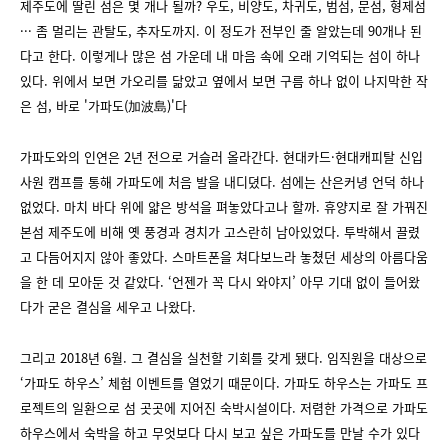
제주도에 딸린 섬은 몇 개나 될까? 우도, 비양도, 차귀도, 범섬, 문섬, 형제섬
··· 좀 멀리는 관탈도, 추자도까지. 이 정도가 전부인 줄 알았는데 90개나 된
다고 한다. 이렇게나 많은 섬 가운데 내 마음 속에 오래 기억되는 섬이 하나
있다. 위에서 보면 가오리를 닮았고 옆에서 보면 구름 하나 없이 나지막한 작
은 섬, 바로 '가파도(加波島)'다
가파도와의 인연은 2년 전으로 거슬러 올라간다. 현대카드·현대캐피탈 신입
사원 캠프를 통해 가파도에 처음 발을 내디뎠다. 섬에는 산은커녕 언덕 하나
없었다. 마치 바다 위에 얇은 방석을 펴놓았다고나 할까. 휴양지로 잘 가꿔진
본섬 제주도에 비해 옛 풍경과 경치가 고스란히 남아있었다. 투박해서 끌렸
고 다듬어지지 않아 좋았다. 스마트폰을 쳐다보느라 놓쳤던 세상의 아름다움
을 한 데 모아둔 것 같았다. ‘언젠가 꼭 다시 와야지’ 아무 기대 없이 들어왔
다가 굳은 결심을 세우고 나왔다.
그리고 2018년 6월. 그 결심을 실천할 기회를 갖게 됐다. 임직원을 대상으로
‘가파도 하우스’ 체험 이벤트를 열었기 때문이다. 가파도 하우스는 가파도 프
로젝트의 일환으로 섬 곳곳에 지어진 숙박시설이다. 저렴한 가격으로 가파도
하우스에서 숙박을 하고 무엇보다 다시 보고 싶은 가파도를 만날 수가 있다