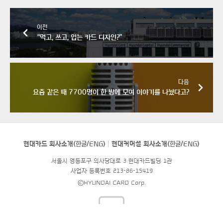
이전
“먹고, 쓰고, 입는 카드 디자인?”
다음
요즘 같은 때 7700명이 한 방에 모여 이야기를 나눴다고?
현대카드 회사소개(
한글
/
ENG
)
현대커머셜 회사소개(
한글
/
ENG
)
서울시 영등포구 의사당대로 3 현대카드빌딩 1관
사업자 등록번호 213-86-15419
©HYUNDAI CARD Corp.