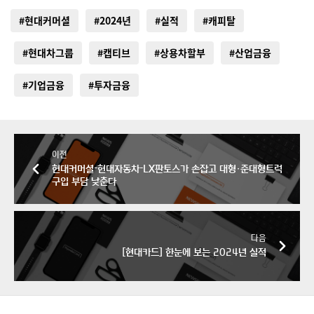
#현대커머셜
#2024년
#실적
#캐피탈
#현대차그룹
#캡티브
#상용차할부
#산업금융
#기업금융
#투자금융
이전
현대커머셜-현대자동차-LX판토스가 손잡고 대형·준대형트럭
구입 부담 낮춘다
다음
[현대카드] 한눈에 보는 2024년 실적