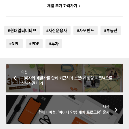
채널 추가 하러가기
#현대얼터너티브
#자산운용사
#사모펀드
#부동산
#NPL
#PDF
#투자
이전
기획자와 개발자를 함께 퇴근시켜 보았다! 한강 피크닉으로
친해지길 바라~
다음
현대커머셜, ‘마이티 안심 케어 프로그램’ 출시