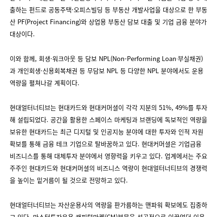
출하는 펀드로 공동주택·오피스빌딩 등 부동산 개발사업을 대상으로 한 부동
산 PF(Project Financing)와 상업용 부동산 담보 대출 및 기업 금융 분야가
대상이다.
이와 함께, 회생·워크아웃 등 담보 NPL(Non-Performing Loan∙부실채권)
과 개인회생·신용회복채권 등 무담보 NPL 등 다양한 NPL 분야에서도 운용
역량을 펼쳐나갈 계획이다.
현대얼터너티브는 현대카드와 현대커머셜이 각각 지분의 51%, 49%를 투자
해 설립되었다. 공간을 활용한 스페이스 마케팅과 브랜딩에 독보적인 역량을
보유한 현대카드는 최근 디지털 및 인공지능 분야에 대한 투자와 인적 자원
확보를 통해 금융 테크 기업으로 탈바꿈하고 있다. 현대커머셜은 기업금융
비즈니스를 통해 대체투자 분야에서 영향력을 키우고 있다. 업계에서는 주요
주주인 현대카드와 현대커머셜의 비즈니스 역량이 현대얼터너티브의 경쟁력
을 높이는 밑거름이 될 것으로 전망하고 있다.
현대얼터너티브는 자산운용사의 역량을 판가름하는 맨파워 확보에도 집중하
고 있다. 마스턴투자운용 캐피털마켓(CM)부문을 성공적으로 이끌었던 이용