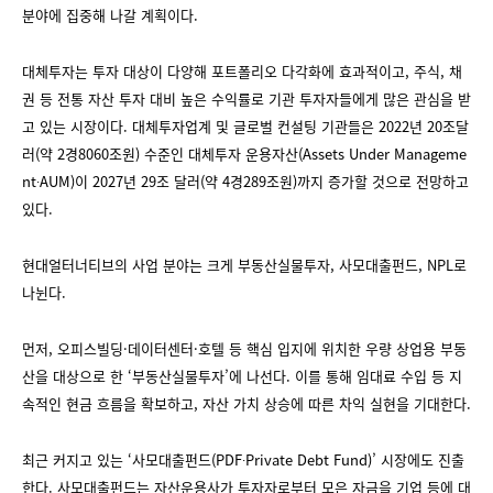
분야에 집중해 나갈 계획이다.
대체투자는 투자 대상이 다양해 포트폴리오 다각화에 효과적이고, 주식, 채
권 등 전통 자산 투자 대비 높은 수익률로 기관 투자자들에게 많은 관심을 받
고 있는 시장이다. 대체투자업계 및 글로벌 컨설팅 기관들은 2022년 20조달
러(약 2경8060조원) 수준인 대체투자 운용자산(Assets Under Manageme
nt∙AUM)이 2027년 29조 달러(약 4경289조원)까지 증가할 것으로 전망하고
있다.
현대얼터너티브의 사업 분야는 크게 부동산실물투자, 사모대출펀드, NPL로
나뉜다.
먼저, 오피스빌딩·데이터센터·호텔 등 핵심 입지에 위치한 우량 상업용 부동
산을 대상으로 한 ‘부동산실물투자’에 나선다. 이를 통해 임대료 수입 등 지
속적인 현금 흐름을 확보하고, 자산 가치 상승에 따른 차익 실현을 기대한다.
최근 커지고 있는 ‘사모대출펀드(PDF∙Private Debt Fund)’ 시장에도 진출
한다. 사모대출펀드는 자산운용사가 투자자로부터 모은 자금을 기업 등에 대