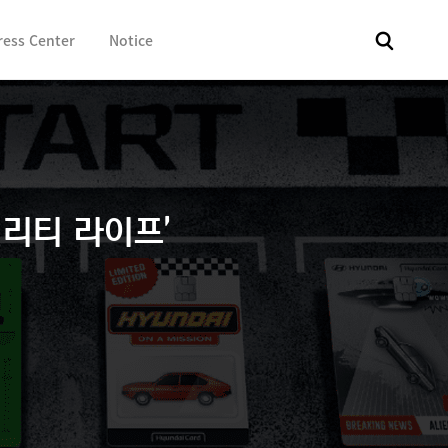
ress Center
Notice
전체
보도자료
Fact & Check
Image Library
In 
리티 라이프’