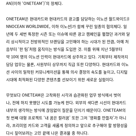
AN](이하 ‘ONETEAM’)’의 정체다.
ONETEAM은 현대카드와 현대카드의 광고를 담당하는 이노션 월드와이드(I
NNOCEAN WORLDWIDE, 이하 이노션)가 함께 꾸린 일종의 협의체다. 일
년에 두 세번 특정한 시즌 또는 이슈에 따른 광고 캠페인을 펼쳤던 과거와 달
리 상시적이고 전방위적인 브랜딩을 고민해야 하는 시대가 된 만큼, 아예 처
음부터 ‘한 팀’처럼 움직이는 방식을 도입한 것. 이를 위해 지난 5월부터
약 10여 명의 이노션 인력이 현대카드에 상주하고 있다. 기획부터 제작까지
담당 업무는 물론, 사원부터 상무까지 직급 또한 다양하다. 현대카드와 이노
션 사이의 밀착된 커뮤니케이션을 통해 의사 결정의 속도를 높이고, 디지털
시대에 최적화된 다양한 콘텐츠를 선보이기 위한 새로운 실험이다.
무엇보다 ONETEAM은 고착화된 시각과 습관화된 업무 방식에서 벗어
나, 전에 하지 못했던 시도를 가능케 한다. 외부의 색다른 시선이 현대카드
내부의 생각하는 방식에 끊임없이 질문을 던지기 때문이다. ONETEAM의
첫 번째 대형 프로젝트 ‘내 꿈은 컬러꿈’ 또한 그저 ‘영화를 만들자’가 아니
라, 프리미엄 카드와 고객을 새롭게 정의하고 앞으로 추구해야 할 방향성을
다시 짚어보려는 고민 끝에 나온 결과물 중 하나다.