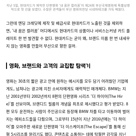
지난 5일, 현대카드가 제작한 단편영화 ‘내 꿈은 컬러꿈’이 제24회 부산국제영화제 특별상영
작으로 첫 선을 보였다. 수많은 관객들이 부산 영화의전당 시네마테크를 가득 메웠다.
그런데 엔딩 크레딧에 제작 및 배급사로 현대카드가 노출된 것을 제외하
면, ‘내 꿈은 컬러꿈’ 어디에서도 현대카드의 상품이나 서비스는커녕 카드 플
레이트 한 번 발견할 수 없다. 현대카드는 굳이 왜, 브랜드 이름 한 번 내세우
지 않는 영화를 만들어 부산으로 향한 걸까.
영화, 브랜드와 고객의 교집합 탐색기
영화는 30초의 짧은 광고 안에 원하는 메시지를 모두 담기 어려웠던 기업에
게도, 넘쳐나는 광고에 지친 소비자에게도 매력적인 매개체다. BMW는 지
난 2001년부터 2002년까지 8편의 단편영화 시리즈 ‘더 하이어(The Hir
e)’를 선보이며, 브랜디드 필름의 개념을 최초로 제시했다고 평가 받았다. 8
편 모두 운전하는 사람이 주인공으로 등장해 BMW 차를 타고 이동하며 벌어
지는 에피소드들을 다뤘으며, 그로부터 15년이 지난 2016년에는 ‘더 하이
어’를 오마주한 새로운 단편영화 ‘더 이스케이프(The Escape)’를 통해 신
형 5시리즈를 알리기도 했다. 콘텐츠로 소통하는 데에 탁월한 감각을 지닌