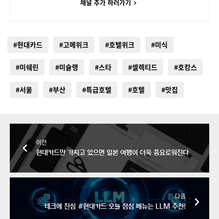
채널 추가 하러가기
#현대카드
#고메위크
#호텔위크
#미식
#미쉐린
#미슐랭
#스타
#셀렉티드
#호캉스
#서울
#부산
#특급호텔
#호텔
#맛집
이전
현대카드만 가지고 있으면 일본 여행이 더욱 풍요로워진다
다음
테크에 진심 #현대카드 오늘 점심 메뉴는 LLM 추천!