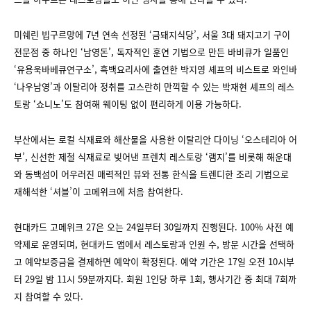
미쉐린 빕구르망에 7년 연속 선정된 ‘금돼지식당’, 서울 3대 돼지고기 구이
전문점 중 하나인 ‘남영돈’, 독자적인 훈연 기법으로 만든 바비큐가 일품인
‘유용욱바베큐연구소’, 흑백요리사에 출연한 박지영 셰프의 비스트로 와인바
‘나우남영’과 이탈리아 정취를 고스란히 만끽할 수 있는 박재현 셰프의 레스
토랑 ‘쇼니노’도 참여해 웨이팅 없이 편리하게 이용 가능하다.
부산에서는 로컬 식재료와 해산물을 사용한 이탈리안 다이닝 ‘오스테리아 어
부’, 신선한 제철 식재료로 빚어낸 프렌치 레스토랑 ‘램지’를 비롯해 해운대
와 동백섬이 어우러진 매력적인 뷰와 전통 한식을 트렌디한 조리 기법으로
재해석한 ‘셔블’이 고메위크에 처음 참여한다.
현대카드 고메위크 27은 오는 24일부터 30일까지 진행된다. 100% 사전 예
약제로 운영되며, 현대카드 앱에서 레스토랑과 인원 수, 방문 시간을 선택하
고 예약보증금을 결제하면 예약이 확정된다. 예약 기간은 17일 오전 10시부
터 29일 밤 11시 59분까지다. 회원 1인당 하루 1회, 행사기간 중 최대 7회까
지 참여할 수 있다.