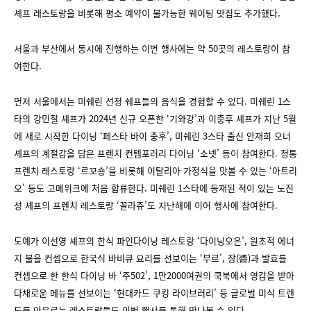
셰프 레스토랑을 비롯해 평소 예약이 불가능한 웨이팅 맛집도 추가했다.
서울과 부산에서 동시에 진행하는 이번 행사에는 약 50곳의 레스토랑이 참
여한다.
먼저 서울에서는 미쉐린 선정 쉐프들의 음식을 경험할 수 있다. 미쉐린 1스
타의 강민철 셰프가 2024년 신규 오픈한 ‘기와강’과 이충후 셰프가 지난 5월
에 새로 시작한 다이닝 ‘페스타 바이 충후’, 미쉐린 3스타 출신 안재희 오너
셰프의 계절감을 담은 프렌치 컨템포러리 다이닝 ‘소넷’ 등이 참여한다. 정통
프렌치 레스토랑 ‘르꼬숑’을 비롯해 이탈리아 가정식을 맛볼 수 있는 ‘아트리
오’ 등도 고메위크에 처음 합류한다. 미쉐린 1스타에 등재된 적이 있는 노진
성 셰프의 프렌치 레스토랑 ‘꼴라쥬’도 지난해에 이어 행사에 참여한다.
도예가 이선영 셰프의 한식 파인다이닝 레스토랑 ‘다이닝오은’, 원초적 에너
지 불을 컨셉으로 한국식 바비큐 요리를 선보이는 ‘부르’, 장(醬)과 발효를
컨셉으로 한 한식 다이닝 바 ‘주502’, 1만2000여권의 쿡북에서 영감을 받아
다채로운 메뉴를 선보이는 ‘현대카드 쿠킹 라이브러리’ 등 글로벌 미식 트렌
드를 아우르는 레스토랑들도 이번 행사를 통해 만나볼 수 있다.