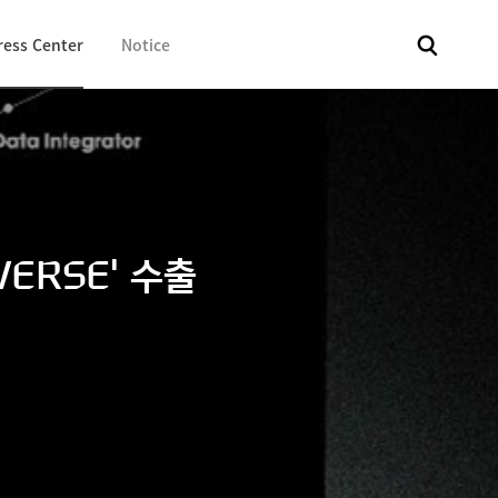
ress Center
Notice
전체
보도자료
Fact & Check
Image Library
In 
ERSE' 수출