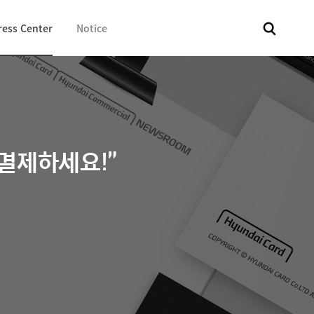
ress Center
Notice
전체
보도자료
Fact & Check
Image Library
In 
결제하세요!”
-