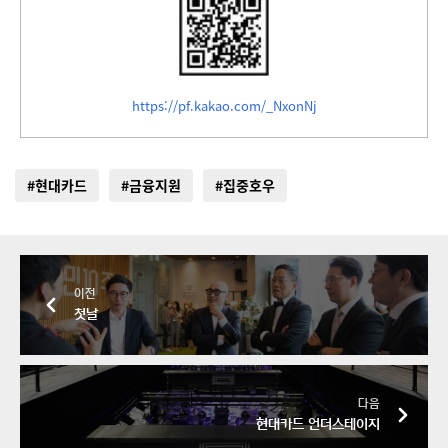
https://pf.kakao.com/_NxonNj
#현대카드
#금융지원
#집중호우
이전
첫날
다음
현대카드 언더스테이지