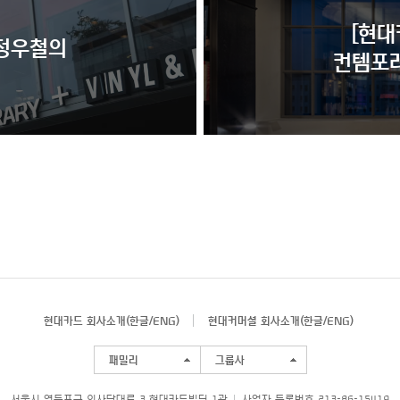
[현대
 정우철의
컨템포러
현대카드 회사소개(
한글
/
ENG
)
현대커머셜 회사소개(
한글
/
ENG
)
패밀리
그룹사
서울시 영등포구 의사당대로 3 현대카드빌딩 1관
사업자 등록번호 213-86-15419