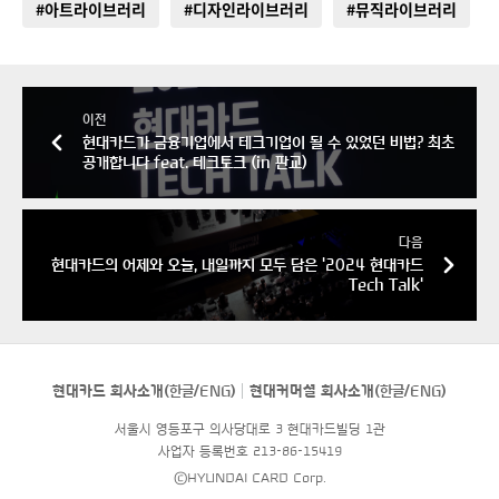
#아트라이브러리
#디자인라이브러리
#뮤직라이브러리
이전
현대카드가 금융기업에서 테크기업이 될 수 있었던 비법? 최초
공개합니다 feat. 테크토크 (in 판교)
다음
현대카드의 어제와 오늘, 내일까지 모두 담은 '2024 현대카드
Tech Talk'
현대카드 회사소개(
한글
/
ENG
)
현대커머셜 회사소개(
한글
/
ENG
)
서울시 영등포구 의사당대로 3 현대카드빌딩 1관
사업자 등록번호 213-86-15419
©HYUNDAI CARD Corp.