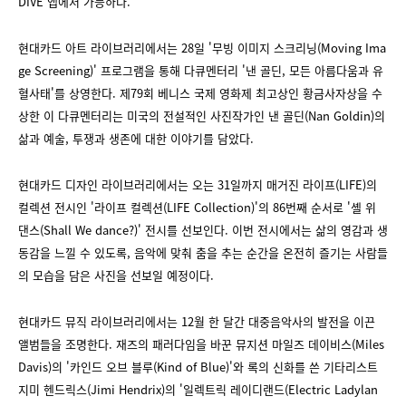
DIVE 앱에서 가능하다.
현대카드 아트 라이브러리에서는 28일 '무빙 이미지 스크리닝(Moving Ima
ge Screening)' 프로그램을 통해 다큐멘터리 '낸 골딘, 모든 아름다움과 유
혈사태'를 상영한다. 제79회 베니스 국제 영화제 최고상인 황금사자상을 수
상한 이 다큐멘터리는 미국의 전설적인 사진작가인 낸 골딘(Nan Goldin)의
삶과 예술, 투쟁과 생존에 대한 이야기를 담았다.
현대카드 디자인 라이브러리에서는 오는 31일까지 매거진 라이프(LIFE)의
컬렉션 전시인 '라이프 컬렉션(LIFE Collection)'의 86번째 순서로 '셸 위
댄스(Shall We dance?)' 전시를 선보인다. 이번 전시에서는 삶의 영감과 생
동감을 느낄 수 있도록, 음악에 맞춰 춤을 추는 순간을 온전히 즐기는 사람들
의 모습을 담은 사진을 선보일 예정이다.
현대카드 뮤직 라이브러리에서는 12월 한 달간 대중음악사의 발전을 이끈
앨범들을 조명한다. 재즈의 패러다임을 바꾼 뮤지션 마일즈 데이비스(Miles
Davis)의 '카인드 오브 블루(Kind of Blue)'와 록의 신화를 쓴 기타리스트
지미 헨드릭스(Jimi Hendrix)의 '일렉트릭 레이디랜드(Electric Ladylan