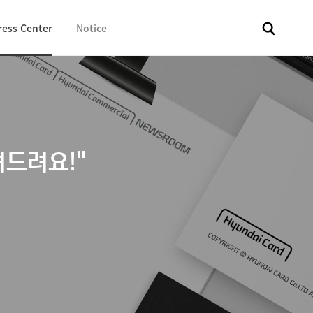
ress Center
Notice
전체
보도자료
Fact & Check
Image Library
In 
드려요!"