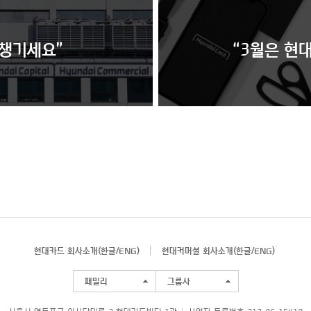
 챙기세요”
“3월은 현
현대카드 회사소개(
한글
/
ENG
)
현대커머셜 회사소개(
한글
/
ENG
)
패밀리
그룹사