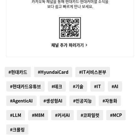
카카오톡 채널을 통해 현대카드∙현대커머셜 소식을
보다 쉽고 빠르게 만나 보세요.
채널 추가 하러가기
#현대카드
#HyundaiCard
#IT서비스본부
#현대카드유튜브
#테크
#기술
#IT
#AI
#AgenticAI
#생성형AI
#인공지능
#자동화
#LLM
#M8M
#커서AI
#코파일럿
#MCP
#크롤링