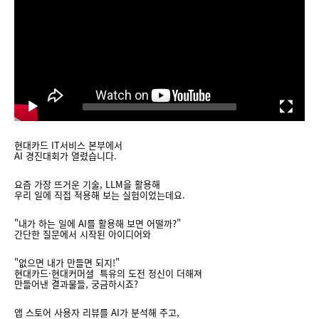
d
e
o
P
l
a
y
00:00
04:07
e
r
현대카드 IT서비스 본부에서
AI 경진대회가 열렸습니다.
요즘 가장 뜨거운 기술, LLM을 활용해
우리 일에 직접 적용해 보는 실험이었는데요.
"내가 하는 일에 AI를 활용해 보면 어떨까?"
간단한 질문에서 시작된 아이디어와
"없으면 내가 만들면 되지!"
현대카드·현대커머셜 특유의 도전 정신이 더해져
만들어낸 결과물들, 궁금하시죠?
앱 스토어 사용자 리뷰를 AI가 분석해 주고,