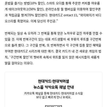
혼밥을 즐기는 방법(10% 할인), 스마트 오더를 통해 주문한 커피를 여유롭
게 테이크아웃하고(50% 할인), 온라인쇼핑 월 멤버십을 이용하여 할인쿠폰
과 적립금을 챙겨(70% 할인)본다. 현대카드Z ontact 曰, “와이파이가 비디
오스타를 죽였어요. 이제 당신이 주인공.”
반복되는 일상 속 오히려 그 반복을 통해 얻은 노하우로 값진 하루를 만들 수
있을 것. 이에 반복구간이 있는 대표 카드생활자 세 부류의 루트를 구간반복
으로 돌려 봤다. 그 구간을 반복, 또 반복하면서 각 구간에 집중 할인 혜택을
부여한 현대카드Z 시리즈에 대한 얘기. 결국 카드가 내 건 새로운 게임의 법
칙, ‘구간반복 할인’의 쳇바퀴 속에서 위트를 잃지 않은 메시지들이 새롭게
말을 걸어오는 이유다.
현대카드∙현대커머셜
뉴스룸 카카오톡 채널 안내
카카오톡 채널을 통해 현대카드∙현대커머셜 소식을
보다 쉽고 빠르게 만나 보세요.