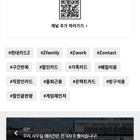
채널 추가 하러가기
#현대카드Z
#Zfamily
#Zwork
#Zontact
#구간반복
#할인카드
#가족카드
#패밀리용
#직장인카드
#출퇴근용
#온택트카드
#방구석용
#할인끝판왕
#게임체인저
이전
우리 사무실 에어컨은 전기차가 틀어줍니다!