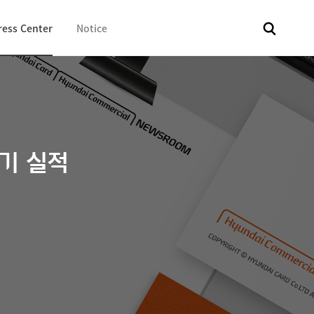
ress Center
Notice
전체
보도자료
Fact & Check
Image Library
In 
반기 실적