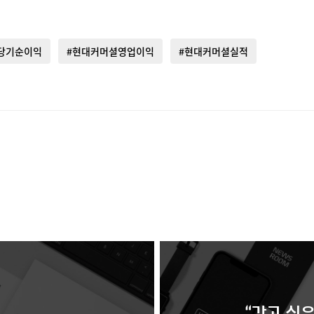
당기순이익
#현대커머셜영업이익
#현대커머셜실적
“갖고 싶