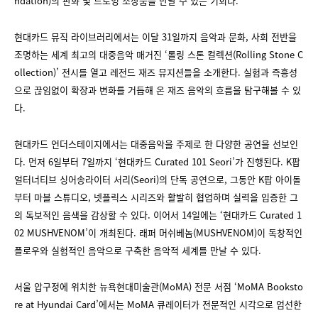
ndation)의 판화 및 드로잉 소장품을 만날 수 있는 기회다.
현대카드 뮤직 라이브러리에서는 이달 31일까지 음악과 문화, 사회 전반을
조명하는 세계 최고의 대중음악 매거진 ‘롤링 스톤 컬렉션(Rolling Stone C
ollection)’ 전시를 열고 레전드 재즈 뮤지션들을 소개한다. 실험과 즉흥성
으로 끊임없이 확장과 변화를 거듭해 온 재즈 음악의 흐름을 탐구해볼 수 있
다.
현대카드 언더스테이지에서는 대중음악을 주제로 한 다양한 공연을 선보인
다. 먼저 6일부터 7일까지 ‘현대카드 Curated 101 Seori’가 진행된다. K팝
얼터너티브 싱어송라이터 서리(Seori)의 단독 공연으로, 그동안 K팝 아이돌
부터 마블 스튜디오, 넷플릭스 시리즈와 활발히 협업하며 실력을 입증한 그
의 독보적인 음색을 감상할 수 있다. 이어서 14일에는 ‘현대카드 Curated 1
02 MUSHVENOM’이 개최된다. 래퍼 머쉬베놈(MUSHVENOM)이 독창적인
플로우와 실험적인 음악으로 구축한 음악적 세계를 만날 수 있다.
서울 압구정에 위치한 뉴욕현대미술관(MoMA) 전문 서점 ‘MoMA Booksto
re at Hyundai Card’에서는 MoMA 큐레이터가 전문적인 시각으로 엄선한