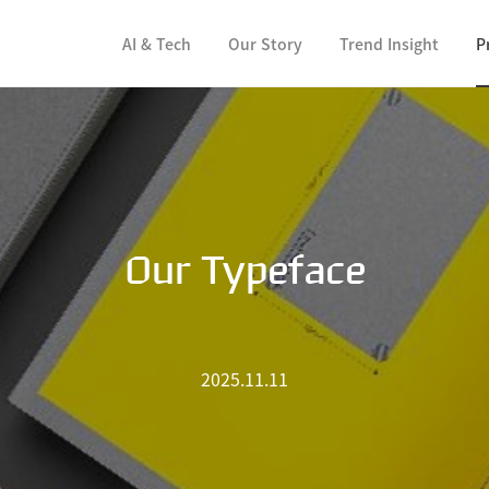
컨텐츠 바로가기
AI & Tech
Our Story
Trend Insight
P
Our Typeface
2025.11.11