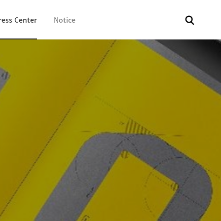
ress Center
Notice
전체
보도자료
Fact & Check
Image Library
In 