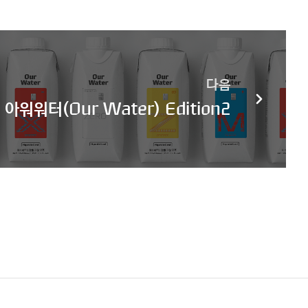
다음
아워워터(Our Water) Edition2