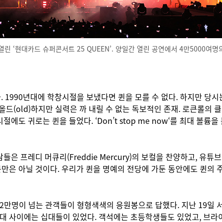
린 ‘현대카드 슈퍼콘서트 25 QUEEN’. 양일간 열린 공연에서 4만5000여
 1990년대에 학창시절을 보냈다면 퀸을 모를 수 없다. 하지만 당시는
금 올드(old)하지만 실력은 까 내릴 수 없는 독보적인 존재. 로큰롤
 귀로는 퀸을 들었다. ‘Don’t stop me now‘를 최대 볼륨을 틀고
람들은 프레디 머큐리(Freddie Mercury)의 보컬을 찬양하고, 
 아닐 것이다. 우리가 퀸을 명예의 전당에 가둔 동안에도 퀸의 주축 브라이
2만명이 넘는 관객들이 형형색색의 응원봉으로 답했다. 지난 19일 서
십대 사이에는 십대들이 있었다. 객석에는 초등학생들도 있었고, 브라