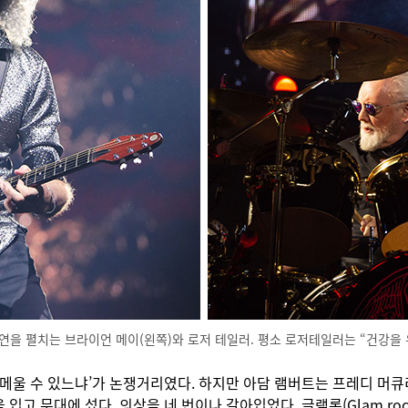
 공연을 펼치는 브라이언 메이(왼쪽)와 로저 테일러. 평소 로저테일러는 “건강을
메울 수 있느냐’가 논쟁거리였다. 하지만 아담 램버트는 프레디 머큐리
입고 무대에 섰다. 의상을 네 번이나 갈아입었다. 글램록(Glam r