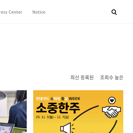
ress Center
Notice
전체
보도자료
Fact & Check
Image Library
In 
최신 등록된
조회수 높은