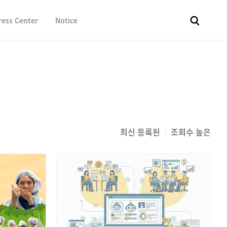
ress Center
Notice
전체
보도자료
Fact & Check
Image Library
In 
최신 등록된
조회수 높은