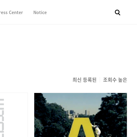
ress Center
Notice
전체
보도자료
Fact & Check
Image Library
In 
최신 등록된
조회수 높은