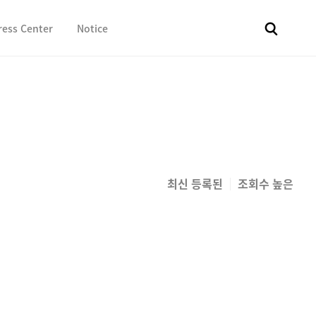
ress Center
Notice
전체
보도자료
Fact & Check
Image Library
In 
최신 등록된
조회수 높은