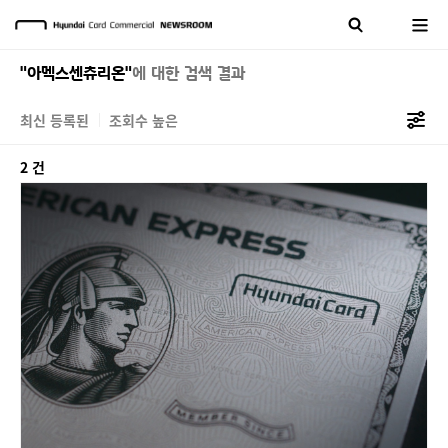
"아멕스센츄리온"
에 대한 검색 결과
최신 등록된
조회수 높은
2 건