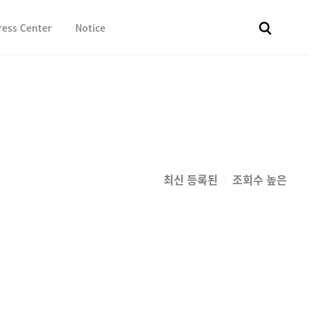
ress Center
Notice
전체
보도자료
Fact & Check
Image Library
In 
최신 등록된
조회수 높은