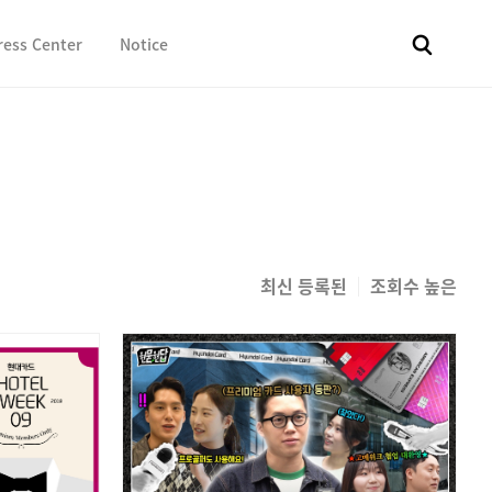
ress Center
Notice
전체
보도자료
Fact & Check
Image Library
In 
최신 등록된
조회수 높은