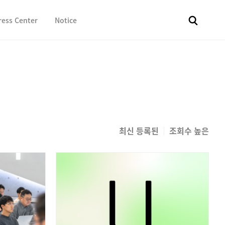
ress Center
Notice
전체
보도자료
Fact & Check
Image Library
In 
최신 등록된
조회수 높은