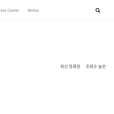
ress Center
Notice
전체
보도자료
Fact & Check
Image Library
In 
최신 등록된
조회수 높은