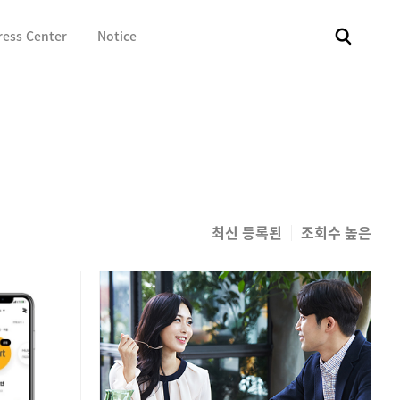
ress Center
Notice
전체
보도자료
Fact & Check
Image Library
In 
최신 등록된
조회수 높은