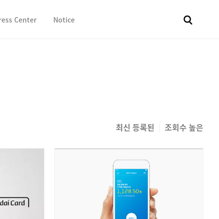
ress Center
Notice
전체
보도자료
Fact & Check
Image Library
In 
최신 등록된
조회수 높은