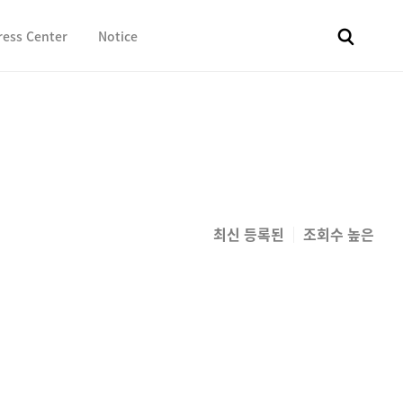
ress Center
Notice
전체
보도자료
Fact & Check
Image Library
In 
최신 등록된
조회수 높은