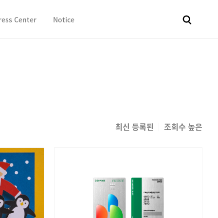
ress Center
Notice
전체
보도자료
Fact & Check
Image Library
In 
최신 등록된
조회수 높은