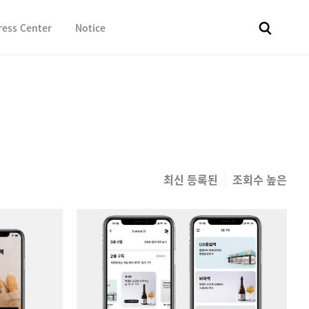
ress Center
Notice
전체
보도자료
Fact & Check
Image Library
In 
최신 등록된
조회수 높은