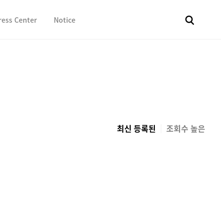
ress Center
Notice
전체
보도자료
Fact & Check
Image Library
In 
최신 등록된
조회수 높은